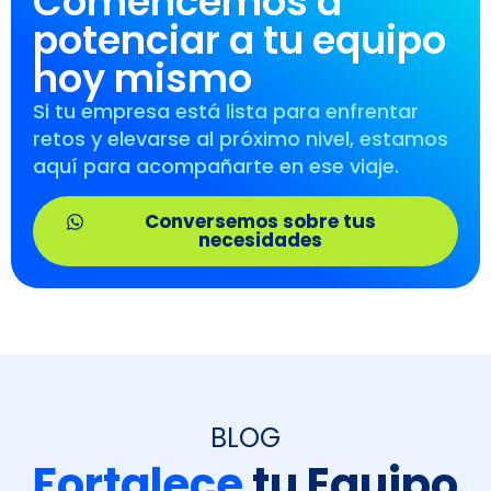
Comencemos a
potenciar a tu equipo
hoy mismo
Si tu empresa está lista para enfrentar
retos y elevarse al próximo nivel, estamos
aquí para acompañarte en ese viaje.
Conversemos sobre tus
necesidades
BLOG
Fortalece
tu Equipo