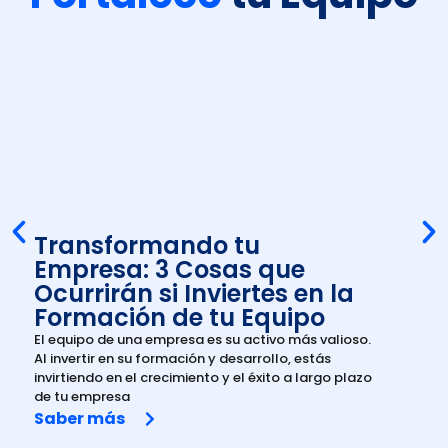
De
Be
Eq
Co
el li
pilar
orga
Sab
Transformando tu
Empresa: 3 Cosas que
Ocurrirán si Inviertes en la
Formación de tu Equipo
El equipo de una empresa es su activo más valioso.
Al invertir en su formación y desarrollo, estás
invirtiendo en el crecimiento y el éxito a largo plazo
de tu empresa
Saber más