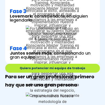
Fase 3
Lovemark:
convirtiéndote en alguien
legendario
Fase 4
Juntos somos más:
cohesionando un
gran equipo
Quiero potenciar mi equipo de trabajo
Para ser un gran profesional primero
hay que ser una gran persona