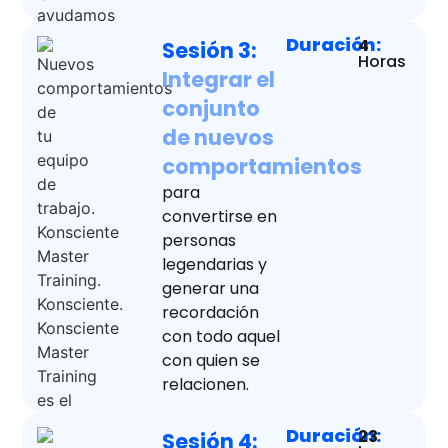
Duración:
4
Sesión 3:
Horas
Integrar el
conjunto
de nuevos
comportamientos
para
convertirse en
personas
legendarias y
generar una
recordación
con todo aquel
con quien se
relacionen.
Duración:
23
Sesión 4: