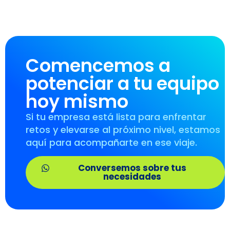
Comencemos a
potenciar a tu equipo
hoy mismo
Si tu empresa está lista para enfrentar
retos y elevarse al próximo nivel, estamos
aquí para acompañarte en ese viaje.
Conversemos sobre tus
necesidades