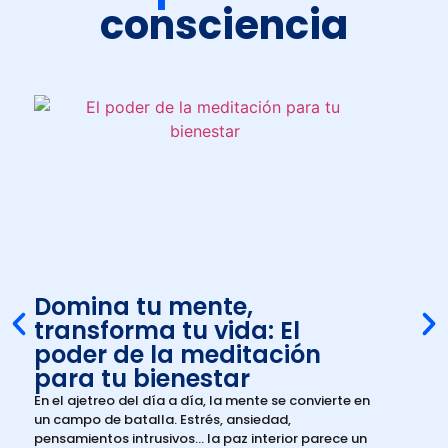
consciencia
Domina tu mente,
Re
transforma tu vida: El
co
poder de la meditación
un
para tu bienestar
La tr
expe
En el ajetreo del día a día, la mente se convierte en
una 
un campo de batalla. Estrés, ansiedad,
Sab
pensamientos intrusivos… la paz interior parece un